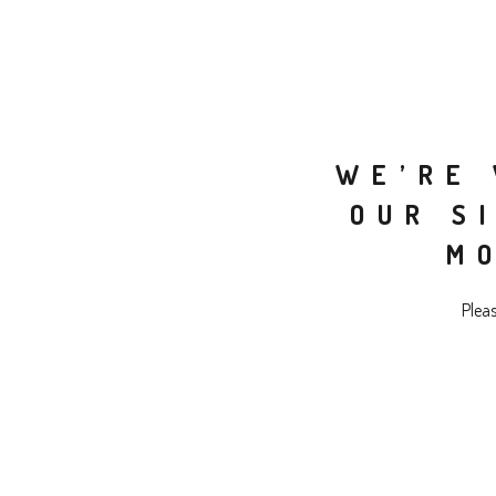
WE’RE 
OUR S
M
Plea