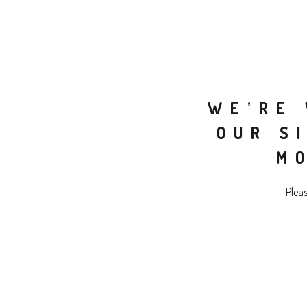
WE’RE 
OUR S
M
Plea