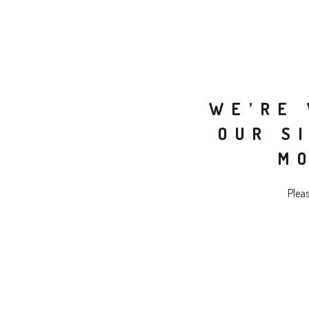
WE’RE 
OUR S
M
Plea