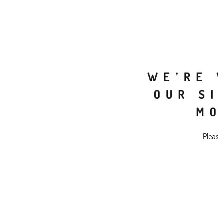
WE’RE 
OUR S
M
Plea