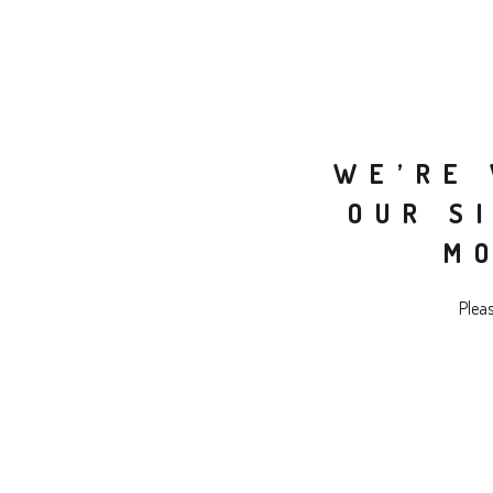
WE’RE 
OUR S
M
Plea