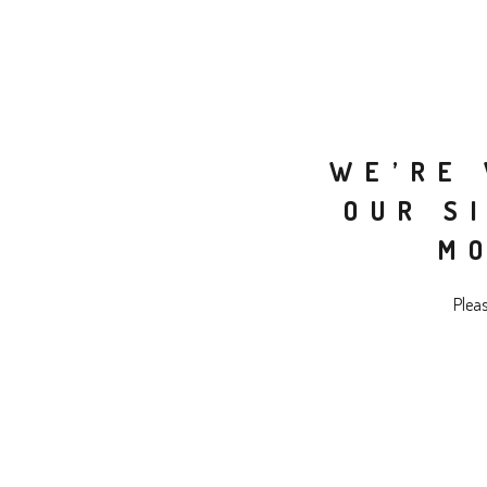
WE’RE 
OUR S
M
Plea